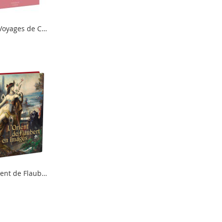
Les Voyages de Casanova
ter
er
L'Orient de Flaubert en images
ter
er