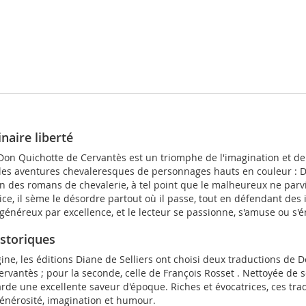
naire liberté
Don Quichotte de Cervantès est un triomphe de l'imagination et de l
ers les aventures chevaleresques de personnages hauts en couleur :
des romans de chevalerie, à tel point que le malheureux ne parvient
stice, il sème le désordre partout où il passe, tout en défendant des
t généreux par excellence, et le lecteur se passionne, s'amuse ou s'
istoriques
gine, les éditions Diane de Selliers ont choisi deux traductions de 
ervantès ; pour la seconde, celle de François Rosset . Nettoyée de 
arde une excellente saveur d'époque. Riches et évocatrices, ces tr
générosité, imagination et humour.