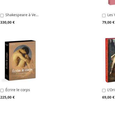
Shakespeare à Venise
Ajouter
Ajou
au
au
330,00 €
79,00 €
panier
pani
Écrire le corps
Ajouter
Ajou
au
au
225,00 €
69,00 €
panier
pani