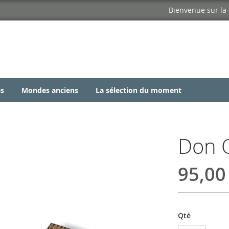
Allez
Bienvenue sur la 
au
contenu
es
Mondes anciens
La sélection du moment
Don 
95,00
Qté