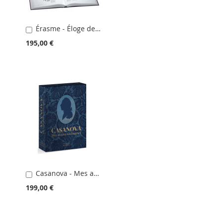
Érasme - Éloge de la folie
Ajouter
au
195,00 €
panier
Casanova - Mes années vénitiennes
Ajouter
au
199,00 €
panier