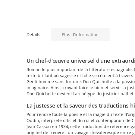
Skip
to
Details
Plus d’information
the
beginning
of
the
images
Un chef-d'œuvre universel d'une extraordi
gallery
Roman le plus important de la littérature espagnole, 
texte brillant où sagesse et folie se côtoient à trav
Gentilhomme sans fortune, Don Quichotte a la passion 
imaginaire. Ainsi, croyant faire le bien et servir la ju
Don Quichotte devient l'archétype du justicier naïf e
La justesse et la saveur des traductions h
Pour rendre toute la poésie et la magie du texte d'ori
Oudin, interprète officiel du roi et contemporain de C
Jean Cassou en 1934, cette traduction de référence g
originel de l'œuvre : un voyage chevaleresque entre 