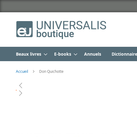
Beaux livres
E-books
Annuels
Dictionnair
Accueil
Don Quichotte
Skip
to
the
end
of
the
images
gallery