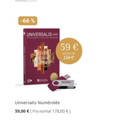
en
Universalis Numérotée
Prix
59,00 €
(
178,00 €
)
Prix normal
Spécial
Ajouter au panier