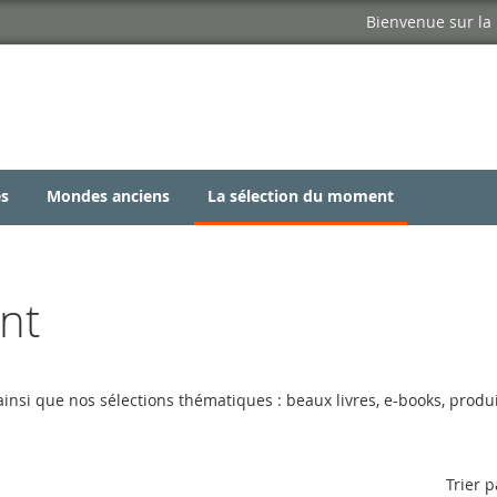
Allez
Bienvenue sur la 
au
contenu
es
Mondes anciens
La sélection du moment
nt
insi que nos sélections thématiques : beaux livres, e-books, produi
Trier p