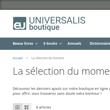
Beaux livres
E-books
Annuels
Dictionnair
Accueil
La sélection du moment
La sélection du mome
Découvrez les derniers ajouts sur notre boutique en ligne a
pour offrir, vous trouverez sans doute votre bonheur !
Afficher
Grille
Liste
8
articles