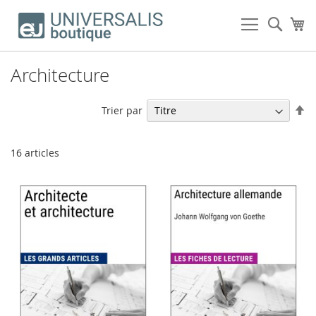
Allez
au
Rech
Mo
contenu
Architecture
Pa
Trier par
or
dé
16
articles