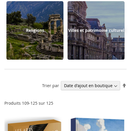
Religions
Villes et patrimoine culturel
Pa
Trier par
or
dé
Produits
109
-
125
sur
125