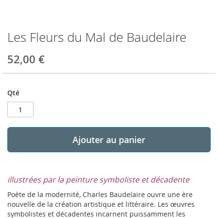
Les Fleurs du Mal de Baudelaire
Skip
to
the
52,00 €
beginning
of
the
Qté
images
gallery
Ajouter au panier
illustrées par la peinture symboliste et décadente
Poète de la modernité, Charles Baudelaire ouvre une ère
nouvelle de la création artistique et littéraire. Les œuvres
symbolistes et décadentes incarnent puissamment les