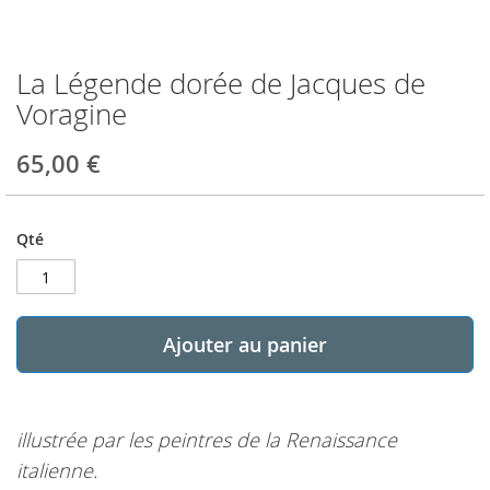
La Légende dorée de Jacques de
Skip
to
Voragine
the
beginning
65,00 €
of
the
images
gallery
Qté
Ajouter au panier
illustrée par les peintres de la Renaissance
italienne.