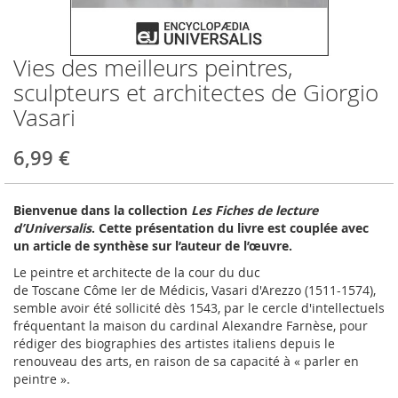
Vies des meilleurs peintres,
Skip
to
sculpteurs et architectes de Giorgio
the
Vasari
beginning
of
the
6,99 €
images
gallery
Bienvenue dans la collection
Les Fiches de lecture
d’Universalis
. Cette présentation du livre est couplée avec
un
article de synthèse sur l’auteur de l’œuvre.
Le peintre et architecte de la cour du duc
de
Toscane
Côme I
er
de Médicis, Vasari d'Arezzo (1511-1574),
semble avoir été sollicité dès 1543, par le cercle d'intellectuels
fréquentant la maison du cardinal Alexandre Farnèse, pour
rédiger des biographies des artistes italiens depuis le
renouveau des arts, en raison de sa capacité à « parler en
peintre ».