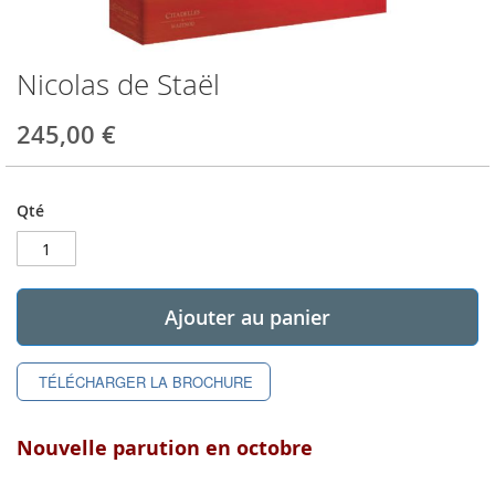
Nicolas de Staël
Skip
to
the
245,00 €
beginning
of
the
Qté
images
gallery
Ajouter au panier
TÉLÉCHARGER LA BROCHURE
Nouvelle parution en octobre