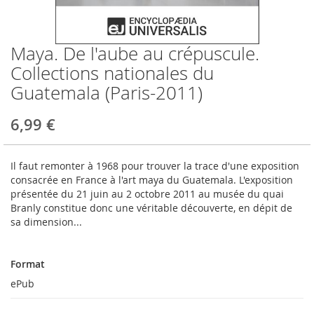
Maya. De l'aube au crépuscule.
Skip
to
Collections nationales du
the
Guatemala (Paris-2011)
beginning
of
the
6,99 €
images
gallery
Il faut remonter à 1968 pour trouver la trace d'une exposition
consacrée en France à l'art maya du Guatemala. L'exposition
présentée du 21 juin au 2 octobre 2011 au musée du quai
Branly constitue donc une véritable découverte, en dépit de
sa dimension...
Format
Format
ePub