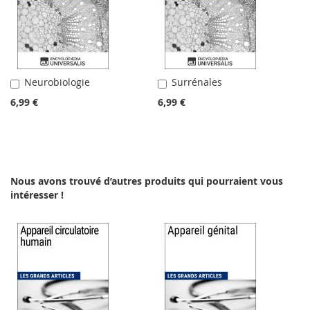
Neurobiologie
Surrénales
Ajouter
Ajouter
au
au
6,99 €
6,99 €
panier
panier
Nous avons trouvé d’autres produits qui pourraient vous
intéresser !