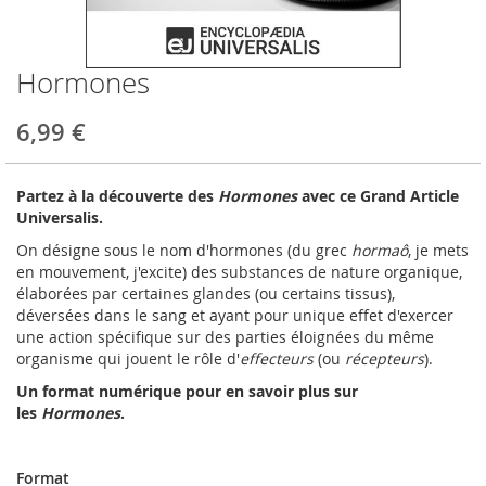
Hormones
Skip
to
the
6,99 €
beginning
of
the
Partez à la découverte des
Hormones
avec ce Grand Article
images
Universalis.
gallery
On désigne sous le nom d'hormones (du grec
hormaô
, je mets
en mouvement, j'excite) des substances de nature organique,
élaborées par certaines glandes (ou certains tissus),
déversées dans le sang et ayant pour unique effet d'exercer
une action spécifique sur des parties éloignées du même
organisme qui jouent le rôle d'
effecteurs
(ou
récepteurs
).
Un format numérique pour en savoir plus sur
les
Hormones
.
Format
Format