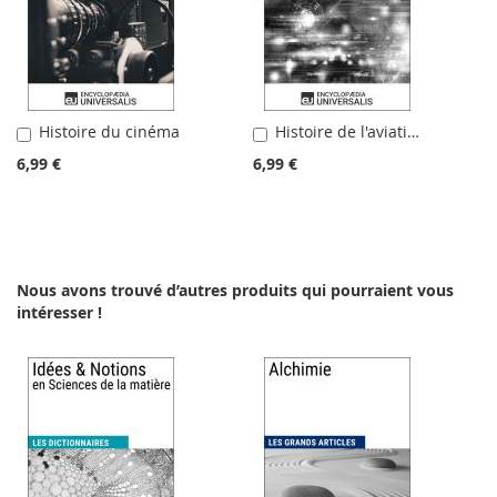
Histoire du cinéma
Histoire de l'aviation
Ajouter
Ajouter
au
au
6,99 €
6,99 €
panier
panier
Nous avons trouvé d’autres produits qui pourraient vous
intéresser !