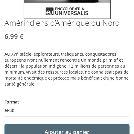
Amérindiens d’Amérique du Nord
Skip
to
the
6,99 €
beginning
of
the
Au XVI
e
siècle, explorateurs, trafiquants, conquistadores
images
européens n'ont nullement rencontré un monde primitif et
gallery
désert ; la population indigène, 12 millions de personnes au
minimum, vivait des ressources locales, ne connaissait pas de
mortalité endémique et précoce mais bénéficiait d'une bonne
santé générale.
Format
Format
ePub
Ajouter au panier