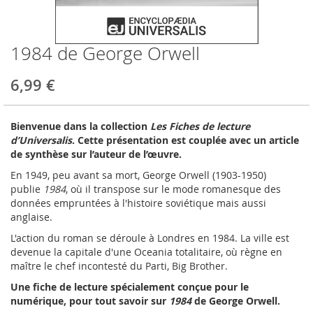
1984 de George Orwell
Skip
to
the
6,99 €
beginning
of
the
Bienvenue dans la collection
Les Fiches de lecture
images
d’Universalis
. Cette présentation est couplée avec un article
gallery
de synthèse sur l’auteur de l’œuvre.
En 1949, peu avant sa mort, George Orwell (1903-1950)
publie
1984
, où il transpose sur le mode romanesque des
données empruntées à l'histoire soviétique mais aussi
anglaise.
L'action du roman se déroule à Londres en 1984. La ville est
devenue la capitale d'une Oceania totalitaire, où règne en
maître le chef incontesté du Parti, Big Brother.
Une fiche de lecture spécialement conçue pour le
numérique, pour tout savoir sur
1984
de George Orwell.