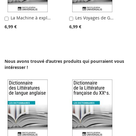
La Machine à explorer le temps d'Herbert-George Wells
Les Voyages de Gulliver de Jonathan Swift
Ajouter
Ajouter
au
au
6,99 €
6,99 €
panier
panier
Nous avons trouvé d’autres produits qui pourraient vous
intéresser !